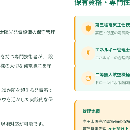
保有資格・専門性
第三種電気主任技
する太陽光発電設備の保守管理
高圧・低圧の電気設
エネルギー管理士
を持つ専門技術者が、 設
エネルギーの合理的
ー様の大切な発電資産を守
二等無人航空機操
ドローンによる熱画
、20か所を超える発電所で
ハウを活かした実践的な保
管理実績
高圧太陽光発電設備の保
な現地対応が可能です。
管理発電所数
20か所以上