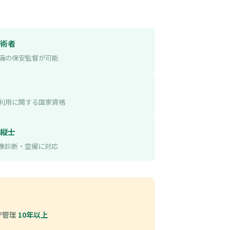
術者
備の保安監督が可能
利用に関する国家資格
縦士
像診断・空撮に対応
守管理
10年以上