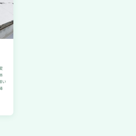
変
本
願い
降